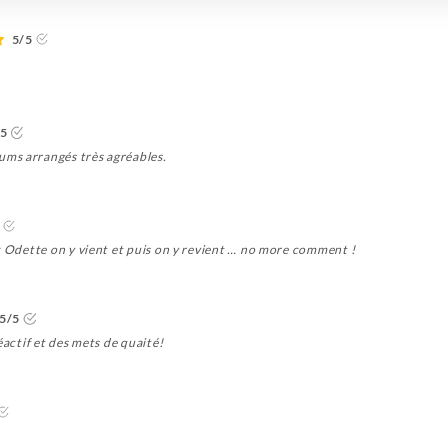
5/5
/5
ms arrangés très agréables.
z Odette on y vient et puis on y revient … no more comment !
5/5
éactif et des mets de quaité!