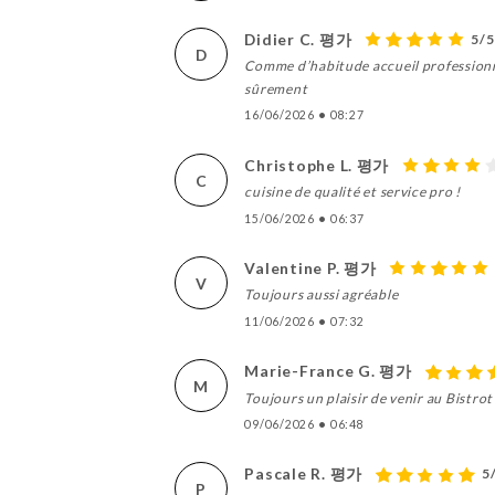
Didier C. 평가
5/5
D
Comme d’habitude accueil professionnel
sûrement
16/06/2026
•
08:27
Christophe L. 평가
C
cuisine de qualité et service pro !
15/06/2026
•
06:37
Valentine P. 평가
V
Toujours aussi agréable
11/06/2026
•
07:32
Marie-France G. 평가
M
Toujours un plaisir de venir au Bistrot 
09/06/2026
•
06:48
Pascale R. 평가
5
P