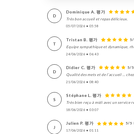
Dominique A. 평가
D
Très bon accueil et repas délicieux.
05/07/2026
•
05:58
Tristan B. 평가
5
T
Equipe sympathique et dynamique, rhu
24/06/2026
•
06:43
Didier C. 평가
5/5
D
Qualité des mets et de l’accueil … che
21/06/2026
•
08:40
Stéphane L. 평가
S
Très bien reçu à midi avec un service r
18/06/2026
•
03:07
Julien P. 평가
5/5
J
17/06/2026
•
01:11