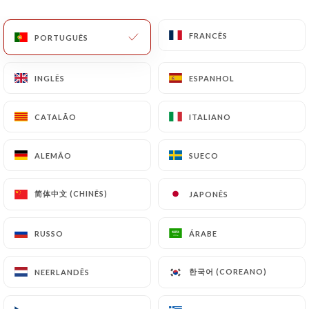
PT
MENU
FRANCÊS
FRANCÊS
PORTUGUÊS
PORTUGUÊS
INGLÊS
INGLÊS
ESPANHOL
ESPANHOL
CATALÃO
CATALÃO
ITALIANO
ITALIANO
/
PÁGINA INICIAL
CONTACTO
Contacto
ALEMÃO
ALEMÃO
SUECO
SUECO
简体中文 (CHINÊS)
简体中文 (CHINÊS)
JAPONÊS
JAPONÊS
RUSSO
RUSSO
ÁRABE
ÁRABE
한국어 (COREANO)
한국어 (COREANO)
NEERLANDÊS
NEERLANDÊS
Le Bistrot d'Odette