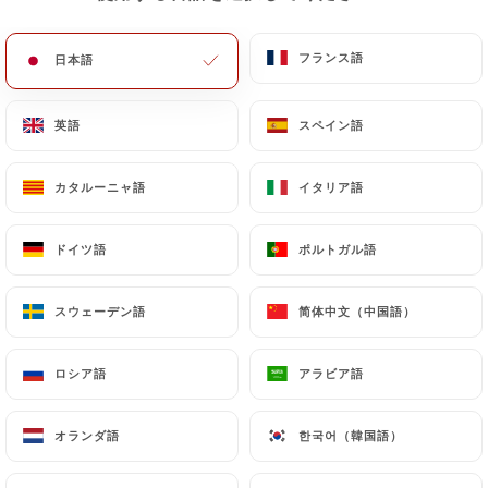
フランス語
フランス語
日本語
日本語
英語
英語
スペイン語
スペイン語
カタルーニャ語
カタルーニャ語
イタリア語
イタリア語
ドイツ語
ドイツ語
ポルトガル語
ポルトガル語
スウェーデン語
スウェーデン語
简体中文（中国語）
简体中文（中国語）
ロシア語
ロシア語
アラビア語
アラビア語
オランダ語
オランダ語
한국어（韓国語）
한국어（韓国語）