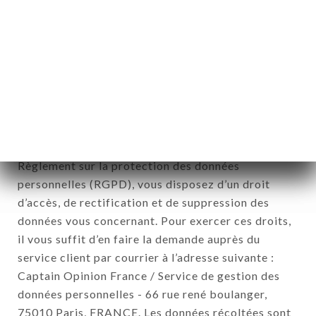
Données récoltées aux fins d’envoi d’offres
commerciales relatives à l’enseigne LE BISTROT
D'ODETTE. Les données récoltées pourront être
traitées par l’ensemble des filiales et sous filiales
de la société.
Conformément à la loi Informatique et Liberté du 6
Janvier 1978 et modifiée en 2004 ainsi qu’au
Règlement sur la protection des données
personnelles (RGPD), vous disposez d’un droit
d’accès, de rectification et de suppression des
données vous concernant. Pour exercer ces droits,
il vous suffit d’en faire la demande auprès du
service client par courrier à l’adresse suivante :
Captain Opinion France / Service de gestion des
données personnelles - 66 rue rené boulanger,
75010 Paris, FRANCE. Les données récoltées sont