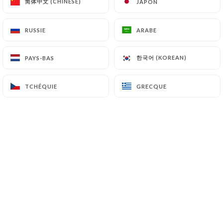
简体中文 (CHINESE)
简体中文 (CHINESE)
JAPON
JAPON
héberger ou transférer les Informations collectées
sur ses Clients vers un pays situé en dehors de
RUSSIE
RUSSIE
ARABE
ARABE
l’Union européenne ou reconnu comme « non
adéquat » par la Commission européenne sans en
한국어 (KOREAN)
한국어 (KOREAN)
PAYS-BAS
PAYS-BAS
informer préalablement le client. Pour autant,
https://bistrotdodette.fr
reste libre du choix de
ses sous-traitants techniques et commerciaux à la
TCHÉQUIE
TCHÉQUIE
GRECQUE
GRECQUE
condition qu’il présentent les garanties suffisantes
au regard des exigences du Règlement Général sur
la Protection des Données (RGPD : n° 2016-679).
https://bistrotdodette.fr
s’engage à prendre
toutes les précautions nécessaires afin de
préserver la sécurité des Informations et
notamment qu’elles ne soient pas communiquées à
des personnes non autorisées. Cependant, si un
incident impactant l’intégrité ou la confidentialité